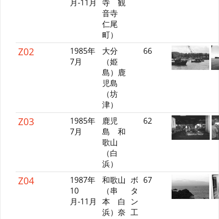
月-11月
寺 観
音寺
仁尾
町）
Z02
1985年
大分
66
7月
（姫
島）鹿
児島
（坊
津）
Z03
1985年
鹿児
62
7月
島 和
歌山
（白
浜）
Z04
1987年
和歌山
ボ
67
10
（串
タ
月-11月
本 白
ン
浜）奈
工