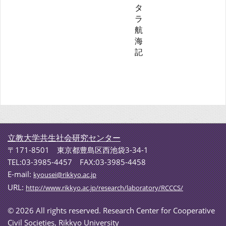
タ
ラ
航
海
記
立教大学共生社会研究センター
〒171-8501 東京都豊島区西池袋3-34-1
TEL:03-3985-4457 FAX:03-3985-4458
E-mail:
kyousei@rikkyo.ac.jp
URL:
http://www.rikkyo.ac.jp/research/laboratory/RCCCS/
©
2026 All rights reserved. Research Center for Cooperative
Civil Societies, Rikkyo University