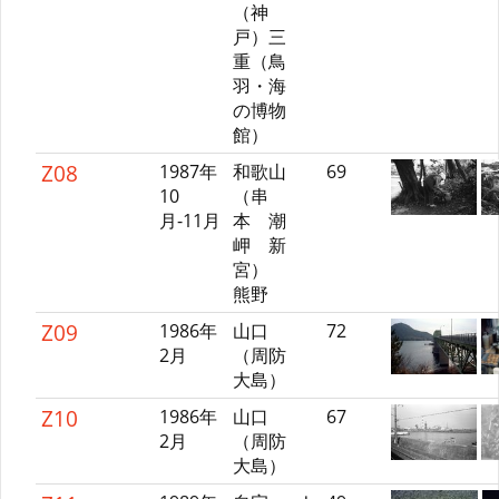
（神
戸）三
重（鳥
羽・海
の博物
館）
Z08
1987年
和歌山
69
10
（串
月-11月
本 潮
岬 新
宮）
熊野
Z09
1986年
山口
72
2月
（周防
大島）
Z10
1986年
山口
67
2月
（周防
大島）