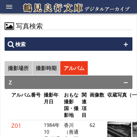
写真検索
検索
撮影場所
撮影時期
アルバム
Ｚ
アルバム番号
撮影年
おもな
関
画像数
収蔵写真（一
月日
撮影
連
国・撮
項
影地
目
Z01
1984年
香川
62
10
（善通