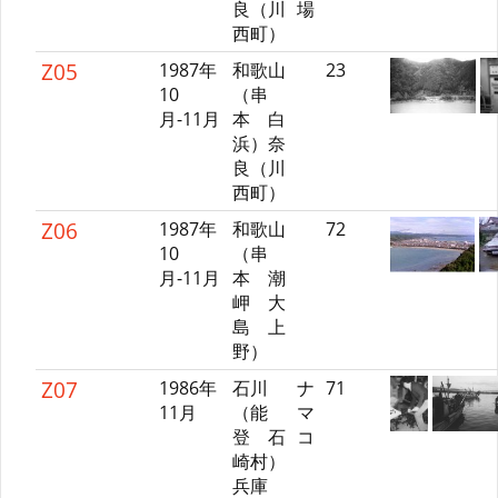
良（川
場
西町）
Z05
1987年
和歌山
23
10
（串
月-11月
本 白
浜）奈
良（川
西町）
Z06
1987年
和歌山
72
10
（串
月-11月
本 潮
岬 大
島 上
野）
Z07
1986年
石川
ナ
71
11月
（能
マ
登 石
コ
崎村）
兵庫