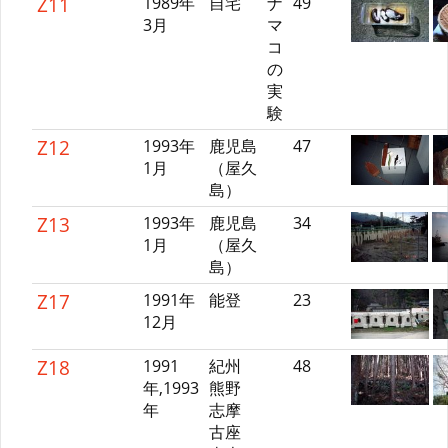
Z11
1989年
自宅
ナ
49
3月
マ
コ
の
実
験
Z12
1993年
鹿児島
47
1月
（屋久
島）
Z13
1993年
鹿児島
34
1月
（屋久
島）
Z17
1991年
能登
23
12月
Z18
1991
紀州
48
年,1993
熊野
年
志摩
古座