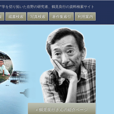
ア学を切り拓いた在野の研究者、鶴見良行の資料検索サイト
録
蔵書検索
写真検索
著作集索引
利用案内
» 鶴見良行さんの紹介ページ