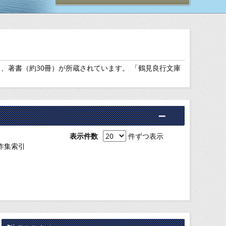
冊）、著書（約30冊）が所蔵されています。 「鶴見良行文庫
表示件数
件ずつ表示
作集索引