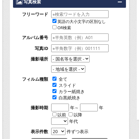
写真検索
フリーワード
英語の大小文字の区別なし
OR検索
アルバム番号
写真ID
撮影場所
フィルム種類
全て
スライド
カラー紙焼き
白黒紙焼き
撮影時期
年～
年
以前
以降
年代
表示件数
件ずつ表示