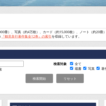
00冊）、写真（約4万枚）、カード（約15,000枚）、ノート（約20
)
『鶴見良行著作集全12巻』の索引
を収録しています。
検索対象
全て
蔵書
写真
著
索