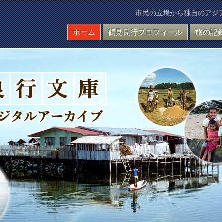
市民の立場から独自のアジ
ホーム
鶴見良行プロフィール
旅の記