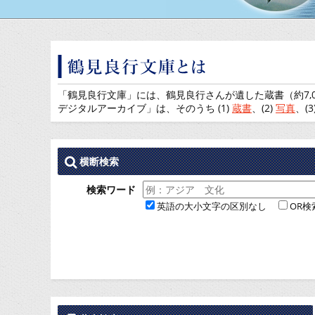
「鶴見良行文庫」には、鶴見良行さんが遺した蔵書（約7,0
デジタルアーカイブ」は、そのうち (1)
蔵書
、(2)
写真
、(3
横断検索
検索ワード
英語の大小文字の区別なし
OR検