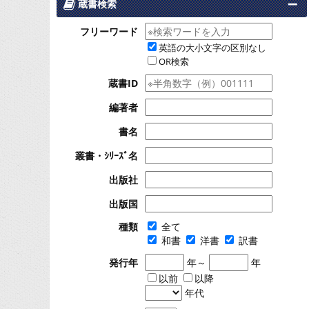
蔵書検索
フリーワード
英語の大小文字の区別なし
OR検索
蔵書ID
編著者
書名
叢書・ｼﾘｰｽﾞ名
出版社
出版国
種類
全て
和書
洋書
訳書
発行年
年～
年
以前
以降
年代