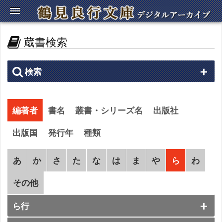
蔵書検索
検索
編著者
書名
叢書・シリーズ名
出版社
出版国
発行年
種類
あ
か
さ
た
な
は
ま
や
ら
わ
その他
ら行